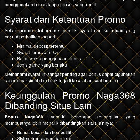
menggunakan bonus tanpa proses yang rumit.
Syarat dan Ketentuan Promo
Setiap
promo slot online
memiliki syarat dan ketentuan yang
perlu diperhatikan, seperti:
Minimal deposit tertentu
Syarat turnover (TO)
Batas waktu penggunaan bonus
Jenis game yang berlaku
Memahami syarat ini sangat penting agar bonus dapat digunakan
secara maksimal dan tidak terjadi kesalahan saat bermain.
Keunggulan Promo Naga368
Dibanding Situs Lain
Bonus Naga368
memiliki beberapa keunggulan yang
membuatnya lebih menarik dibandingkan situs lainnya:
Bonus besar dan kompetitif
Sistem transparan dan jelas