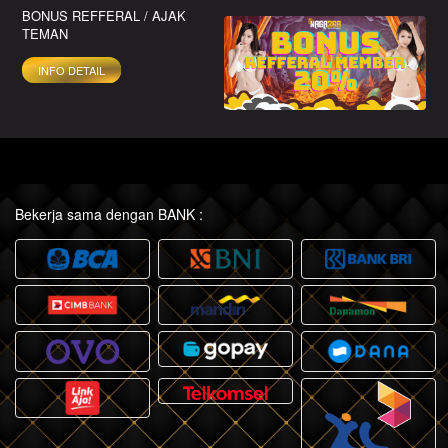
BONUS REFFERAL / AJAK
TEMAN
INFO DETAIL
Bekerja sama dengan BANK :