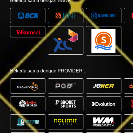
Bekerja sama dengan BANK :
Bekerja sama dengan PROVIDER :