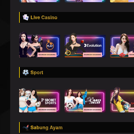
Live Casino
Sport
Sabung Ayam