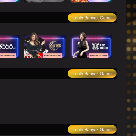
Lebih Banyak Game
Lebih Banyak Game
Lebih Banyak Game