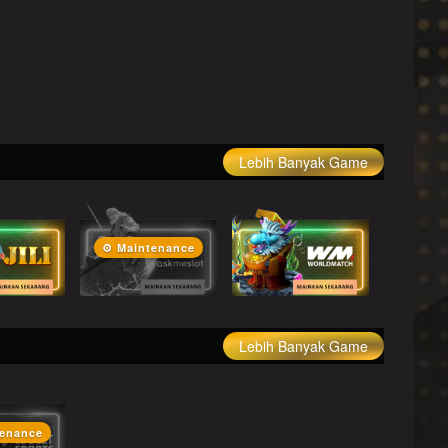
Lebih Banyak Game
⚙ Maintenance
Lebih Banyak Game
tenance