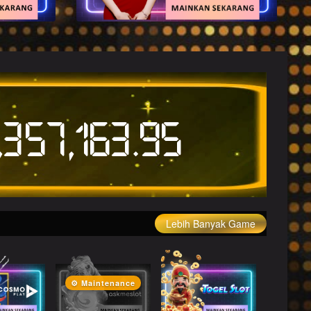
,357,186.15
Lebih Banyak Game
⚙ Maintenance