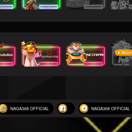
⚙ Main
NAGA368 OFFICIAL
NAGA368 OFFICIAL